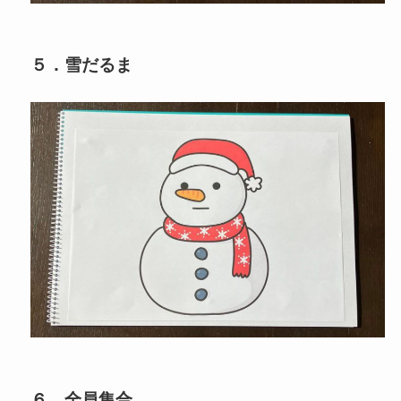
５．雪だるま
６．全員集合